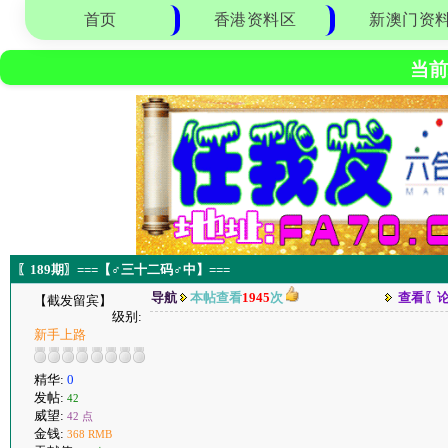
首页
香港资料区
新澳门资
当前
〖189期〗===【♂三十二码♂中】===
导航
本帖查看
1945
次
查看〖
【截发留宾】
级别:
新手上路
精华:
0
发帖:
42
威望:
42 点
金钱:
368 RMB