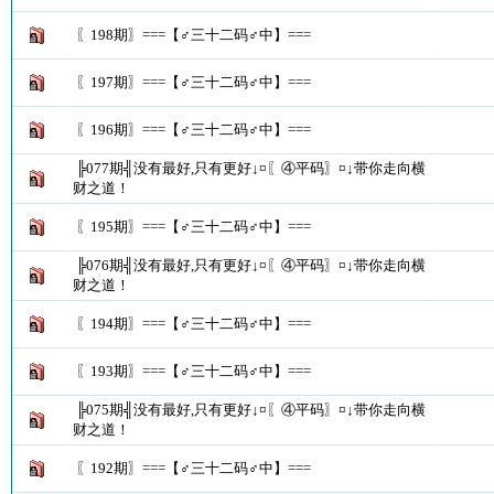
〖198期〗===【♂三十二码♂中】===
〖197期〗===【♂三十二码♂中】===
〖196期〗===【♂三十二码♂中】===
╠077期╣没有最好,只有更好↓¤〖④平码〗¤↓带你走向横
财之道！
〖195期〗===【♂三十二码♂中】===
╠076期╣没有最好,只有更好↓¤〖④平码〗¤↓带你走向横
财之道！
〖194期〗===【♂三十二码♂中】===
〖193期〗===【♂三十二码♂中】===
╠075期╣没有最好,只有更好↓¤〖④平码〗¤↓带你走向横
财之道！
〖192期〗===【♂三十二码♂中】===