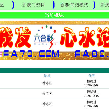
区
新澳门资料
香港:简洁模式
新澳
当前板块:
论坛
作者
恒稳进
香港区
2026-08-08
恒稳进
香港区
2026-08-07
恒稳进
香港区
2026-08-05