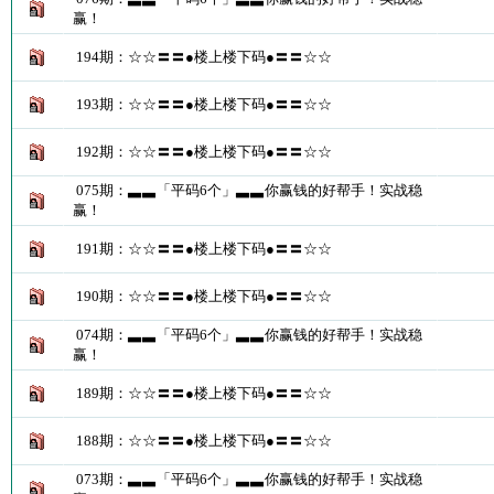
赢！
194期：☆☆〓〓●楼上楼下码●〓〓☆☆
193期：☆☆〓〓●楼上楼下码●〓〓☆☆
192期：☆☆〓〓●楼上楼下码●〓〓☆☆
075期：▃▃「平码6个」▃▃你赢钱的好帮手！实战稳
赢！
191期：☆☆〓〓●楼上楼下码●〓〓☆☆
190期：☆☆〓〓●楼上楼下码●〓〓☆☆
074期：▃▃「平码6个」▃▃你赢钱的好帮手！实战稳
赢！
189期：☆☆〓〓●楼上楼下码●〓〓☆☆
188期：☆☆〓〓●楼上楼下码●〓〓☆☆
073期：▃▃「平码6个」▃▃你赢钱的好帮手！实战稳