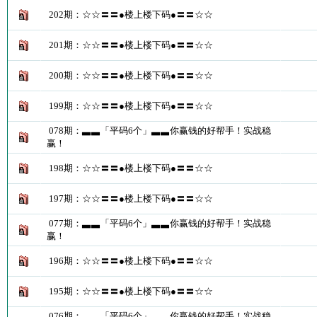
202期：☆☆〓〓●楼上楼下码●〓〓☆☆
201期：☆☆〓〓●楼上楼下码●〓〓☆☆
200期：☆☆〓〓●楼上楼下码●〓〓☆☆
199期：☆☆〓〓●楼上楼下码●〓〓☆☆
078期：▃▃「平码6个」▃▃你赢钱的好帮手！实战稳
赢！
198期：☆☆〓〓●楼上楼下码●〓〓☆☆
197期：☆☆〓〓●楼上楼下码●〓〓☆☆
077期：▃▃「平码6个」▃▃你赢钱的好帮手！实战稳
赢！
196期：☆☆〓〓●楼上楼下码●〓〓☆☆
195期：☆☆〓〓●楼上楼下码●〓〓☆☆
076期：▃▃「平码6个」▃▃你赢钱的好帮手！实战稳