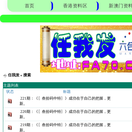
首页
香港资料区
新澳门资
任我发
» 搜索
主题列表
状态
标题
221期：《〖叁拾码中特〗》成功在于自己的把握，更
新。
220期：《〖叁拾码中特〗》成功在于自己的把握，更
新。
219期：《〖叁拾码中特〗》成功在于自己的把握，更
新。