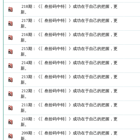
218期：《〖叁拾码中特〗》成功在于自己的把握，更
新。
217期：《〖叁拾码中特〗》成功在于自己的把握，更
新。
216期：《〖叁拾码中特〗》成功在于自己的把握，更
新。
215期：《〖叁拾码中特〗》成功在于自己的把握，更
新。
214期：《〖叁拾码中特〗》成功在于自己的把握，更
新。
213期：《〖叁拾码中特〗》成功在于自己的把握，更
新。
212期：《〖叁拾码中特〗》成功在于自己的把握，更
新。
211期：《〖叁拾码中特〗》成功在于自己的把握，更
新。
210期：《〖叁拾码中特〗》成功在于自己的把握，更
新。
209期：《〖叁拾码中特〗》成功在于自己的把握，更
新。