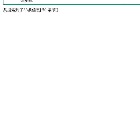
共搜索到了33条信息[ 50 条/页]