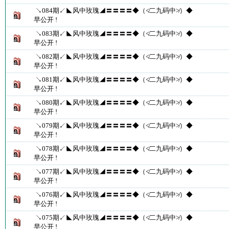
↘084期↙◣风中玫瑰◢〓〓〓〓◆（≮二九码中≯）◆
早公开 !
↘083期↙◣风中玫瑰◢〓〓〓〓◆（≮二九码中≯）◆
早公开 !
↘082期↙◣风中玫瑰◢〓〓〓〓◆（≮二九码中≯）◆
早公开 !
↘081期↙◣风中玫瑰◢〓〓〓〓◆（≮二九码中≯）◆
早公开 !
↘080期↙◣风中玫瑰◢〓〓〓〓◆（≮二九码中≯）◆
早公开 !
↘079期↙◣风中玫瑰◢〓〓〓〓◆（≮二九码中≯）◆
早公开 !
↘078期↙◣风中玫瑰◢〓〓〓〓◆（≮二九码中≯）◆
早公开 !
↘077期↙◣风中玫瑰◢〓〓〓〓◆（≮二九码中≯）◆
早公开 !
↘076期↙◣风中玫瑰◢〓〓〓〓◆（≮二九码中≯）◆
早公开 !
↘075期↙◣风中玫瑰◢〓〓〓〓◆（≮二九码中≯）◆
早公开 !