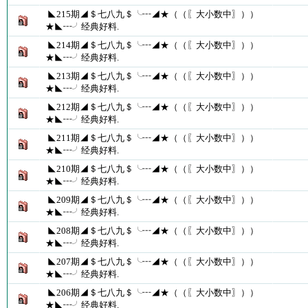
◣215期◢＄七八九＄╰┅◢★（（〖大小数中〗））
★◣┅╯经典好料.
◣214期◢＄七八九＄╰┅◢★（（〖大小数中〗））
★◣┅╯经典好料.
◣213期◢＄七八九＄╰┅◢★（（〖大小数中〗））
★◣┅╯经典好料.
◣212期◢＄七八九＄╰┅◢★（（〖大小数中〗））
★◣┅╯经典好料.
◣211期◢＄七八九＄╰┅◢★（（〖大小数中〗））
★◣┅╯经典好料.
◣210期◢＄七八九＄╰┅◢★（（〖大小数中〗））
★◣┅╯经典好料.
◣209期◢＄七八九＄╰┅◢★（（〖大小数中〗））
★◣┅╯经典好料.
◣208期◢＄七八九＄╰┅◢★（（〖大小数中〗））
★◣┅╯经典好料.
◣207期◢＄七八九＄╰┅◢★（（〖大小数中〗））
★◣┅╯经典好料.
◣206期◢＄七八九＄╰┅◢★（（〖大小数中〗））
★◣┅╯经典好料.