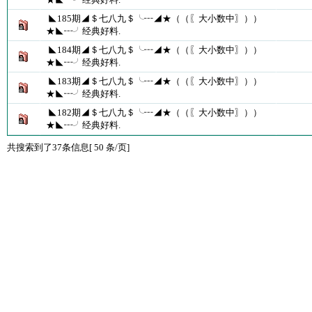
◣185期◢＄七八九＄╰┅◢★（（〖大小数中〗））
★◣┅╯经典好料.
◣184期◢＄七八九＄╰┅◢★（（〖大小数中〗））
★◣┅╯经典好料.
◣183期◢＄七八九＄╰┅◢★（（〖大小数中〗））
★◣┅╯经典好料.
◣182期◢＄七八九＄╰┅◢★（（〖大小数中〗））
★◣┅╯经典好料.
共搜索到了37条信息[ 50 条/页]