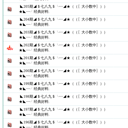
◣205期◢＄七八九＄╰┅◢★（（〖大小数中〗））
★◣┅╯经典好料.
◣204期◢＄七八九＄╰┅◢★（（〖大小数中〗））
★◣┅╯经典好料.
◣203期◢＄七八九＄╰┅◢★（（〖大小数中〗））
★◣┅╯经典好料.
◣202期◢＄七八九＄╰┅◢★（（〖大小数中〗））
★◣┅╯经典好料.
◣201期◢＄七八九＄╰┅◢★（（〖大小数中〗））
★◣┅╯经典好料.
◣200期◢＄七八九＄╰┅◢★（（〖大小数中〗））
★◣┅╯经典好料.
◣199期◢＄七八九＄╰┅◢★（（〖大小数中〗））
★◣┅╯经典好料.
◣198期◢＄七八九＄╰┅◢★（（〖大小数中〗））
★◣┅╯经典好料.
◣197期◢＄七八九＄╰┅◢★（（〖大小数中〗））
★◣┅╯经典好料.
◣196期◢＄七八九＄╰┅◢★（（〖大小数中〗））
★◣┅╯经典好料.