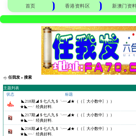
首页
香港资料区
新澳门资
任我发
» 搜索
主题列表
状态
标题
◣218期◢＄七八九＄╰┅◢★（（〖大小数中〗））
★◣┅╯经典好料.
◣217期◢＄七八九＄╰┅◢★（（〖大小数中〗））
★◣┅╯经典好料.
◣216期◢＄七八九＄╰┅◢★（（〖大小数中〗））
★◣┅╯经典好料.