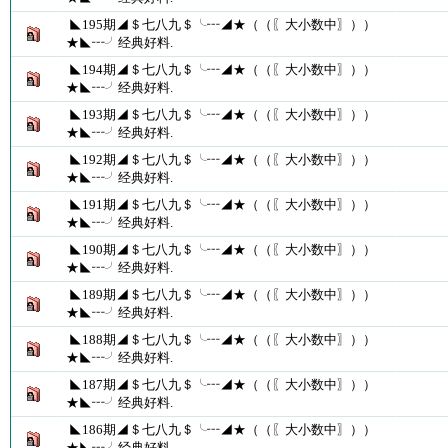
◣195期◢＄七八九＄╰┅◢★（（〖大小数中〗））
★◣┅╯经典好料.
◣194期◢＄七八九＄╰┅◢★（（〖大小数中〗））
★◣┅╯经典好料.
◣193期◢＄七八九＄╰┅◢★（（〖大小数中〗））
★◣┅╯经典好料.
◣192期◢＄七八九＄╰┅◢★（（〖大小数中〗））
★◣┅╯经典好料.
◣191期◢＄七八九＄╰┅◢★（（〖大小数中〗））
★◣┅╯经典好料.
◣190期◢＄七八九＄╰┅◢★（（〖大小数中〗））
★◣┅╯经典好料.
◣189期◢＄七八九＄╰┅◢★（（〖大小数中〗））
★◣┅╯经典好料.
◣188期◢＄七八九＄╰┅◢★（（〖大小数中〗））
★◣┅╯经典好料.
◣187期◢＄七八九＄╰┅◢★（（〖大小数中〗））
★◣┅╯经典好料.
◣186期◢＄七八九＄╰┅◢★（（〖大小数中〗））
★◣┅╯经典好料.