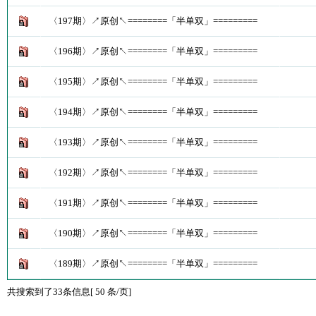
〈197期〉↗原创↖========「半单双」=========
〈196期〉↗原创↖========「半单双」=========
〈195期〉↗原创↖========「半单双」=========
〈194期〉↗原创↖========「半单双」=========
〈193期〉↗原创↖========「半单双」=========
〈192期〉↗原创↖========「半单双」=========
〈191期〉↗原创↖========「半单双」=========
〈190期〉↗原创↖========「半单双」=========
〈189期〉↗原创↖========「半单双」=========
共搜索到了33条信息[ 50 条/页]