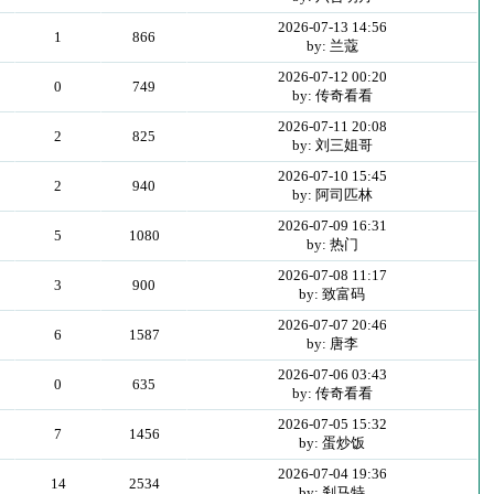
2026-07-13 14:56
1
866
by: 兰蔻
2026-07-12 00:20
0
749
by: 传奇看看
2026-07-11 20:08
2
825
by: 刘三姐哥
2026-07-10 15:45
2
940
by: 阿司匹林
2026-07-09 16:31
5
1080
by: 热门
2026-07-08 11:17
3
900
by: 致富码
2026-07-07 20:46
6
1587
by: 唐李
2026-07-06 03:43
0
635
by: 传奇看看
2026-07-05 15:32
7
1456
by: 蛋炒饭
2026-07-04 19:36
14
2534
by: 刹马特