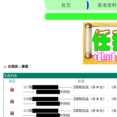
首页
香港资料
任我发
» 搜索
主题列表
状态
标题
217期███████████————【期期实战《杀 Ⅲ 合》，《杀
————██████████中到怕
216期███████████————【期期实战《杀 Ⅲ 合》，《杀
————██████████中到怕
215期███████████————【期期实战《杀 Ⅲ 合》，《杀
————██████████中到怕