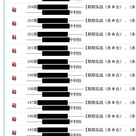
204期███████████————【期期实战《杀 Ⅲ 合》，《杀
————██████████中到怕
203期███████████————【期期实战《杀 Ⅲ 合》，《杀
————██████████中到怕
202期███████████————【期期实战《杀 Ⅲ 合》，《杀
————██████████中到怕
201期███████████————【期期实战《杀 Ⅲ 合》，《杀
————██████████中到怕
200期███████████————【期期实战《杀 Ⅲ 合》，《杀
————██████████中到怕
199期███████████————【期期实战《杀 Ⅲ 合》，《杀
————██████████中到怕
198期███████████————【期期实战《杀 Ⅲ 合》，《杀
————██████████中到怕
197期███████████————【期期实战《杀 Ⅲ 合》，《杀
————██████████中到怕
196期███████████————【期期实战《杀 Ⅲ 合》，《杀
————██████████中到怕
195期███████████————【期期实战《杀 Ⅲ 合》，《杀
————██████████中到怕