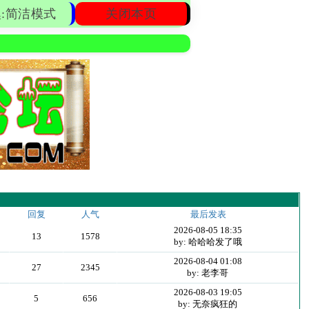
:简洁模式
关闭本页
回复
人气
最后发表
2026-08-05 18:35
13
1578
by: 哈哈哈发了哦
2026-08-04 01:08
27
2345
by: 老李哥
2026-08-03 19:05
5
656
by: 无奈疯狂的