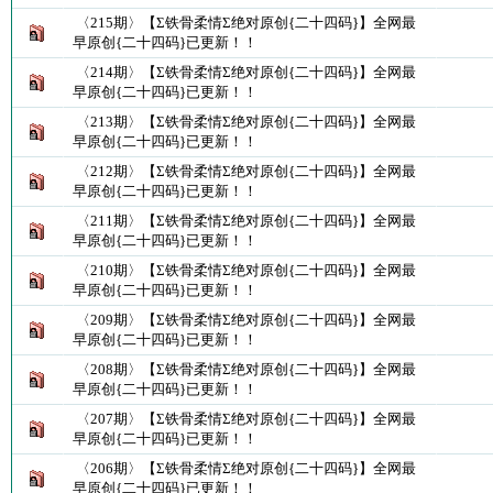
〈215期〉【Σ铁骨柔情Σ绝对原创{二十四码}】全网最
早原创{二十四码}已更新！！
〈214期〉【Σ铁骨柔情Σ绝对原创{二十四码}】全网最
早原创{二十四码}已更新！！
〈213期〉【Σ铁骨柔情Σ绝对原创{二十四码}】全网最
早原创{二十四码}已更新！！
〈212期〉【Σ铁骨柔情Σ绝对原创{二十四码}】全网最
早原创{二十四码}已更新！！
〈211期〉【Σ铁骨柔情Σ绝对原创{二十四码}】全网最
早原创{二十四码}已更新！！
〈210期〉【Σ铁骨柔情Σ绝对原创{二十四码}】全网最
早原创{二十四码}已更新！！
〈209期〉【Σ铁骨柔情Σ绝对原创{二十四码}】全网最
早原创{二十四码}已更新！！
〈208期〉【Σ铁骨柔情Σ绝对原创{二十四码}】全网最
早原创{二十四码}已更新！！
〈207期〉【Σ铁骨柔情Σ绝对原创{二十四码}】全网最
早原创{二十四码}已更新！！
〈206期〉【Σ铁骨柔情Σ绝对原创{二十四码}】全网最
早原创{二十四码}已更新！！