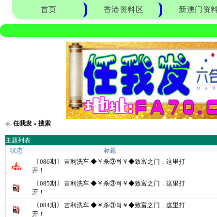
首页
香港资料区
新澳门资
任我发
» 搜索
主题列表
状态
标题
〔086期〕 吉利洗车 ◆￥杀③肖￥◆致富之门，这里打
开！
〔085期〕 吉利洗车 ◆￥杀③肖￥◆致富之门，这里打
开！
〔084期〕 吉利洗车 ◆￥杀③肖￥◆致富之门，这里打
开！