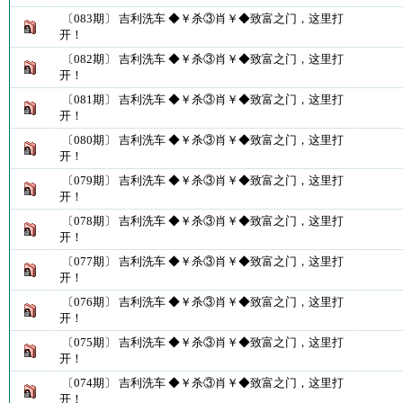
〔083期〕 吉利洗车 ◆￥杀③肖￥◆致富之门，这里打
开！
〔082期〕 吉利洗车 ◆￥杀③肖￥◆致富之门，这里打
开！
〔081期〕 吉利洗车 ◆￥杀③肖￥◆致富之门，这里打
开！
〔080期〕 吉利洗车 ◆￥杀③肖￥◆致富之门，这里打
开！
〔079期〕 吉利洗车 ◆￥杀③肖￥◆致富之门，这里打
开！
〔078期〕 吉利洗车 ◆￥杀③肖￥◆致富之门，这里打
开！
〔077期〕 吉利洗车 ◆￥杀③肖￥◆致富之门，这里打
开！
〔076期〕 吉利洗车 ◆￥杀③肖￥◆致富之门，这里打
开！
〔075期〕 吉利洗车 ◆￥杀③肖￥◆致富之门，这里打
开！
〔074期〕 吉利洗车 ◆￥杀③肖￥◆致富之门，这里打
开！