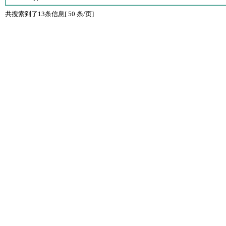
共搜索到了13条信息[ 50 条/页]