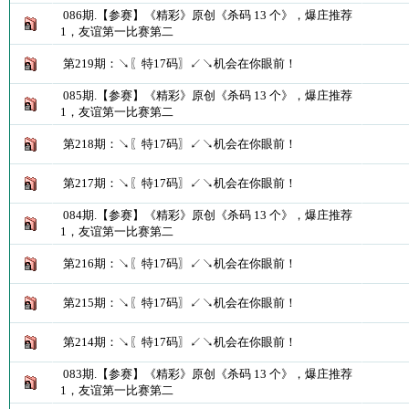
086期.【参赛】《精彩》原创《杀码 13 个》，爆庄推荐
1，友谊第一比赛第二
第219期：↘〖特17码〗↙↘机会在你眼前！
085期.【参赛】《精彩》原创《杀码 13 个》，爆庄推荐
1，友谊第一比赛第二
第218期：↘〖特17码〗↙↘机会在你眼前！
第217期：↘〖特17码〗↙↘机会在你眼前！
084期.【参赛】《精彩》原创《杀码 13 个》，爆庄推荐
1，友谊第一比赛第二
第216期：↘〖特17码〗↙↘机会在你眼前！
第215期：↘〖特17码〗↙↘机会在你眼前！
第214期：↘〖特17码〗↙↘机会在你眼前！
083期.【参赛】《精彩》原创《杀码 13 个》，爆庄推荐
1，友谊第一比赛第二