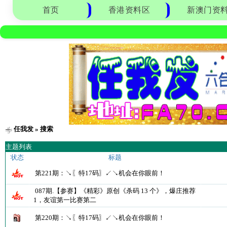
首页
香港资料区
新澳门资
任我发
» 搜索
主题列表
状态
标题
第221期：↘〖特17码〗↙↘机会在你眼前！
087期.【参赛】《精彩》原创《杀码 13 个》，爆庄推荐
1，友谊第一比赛第二
第220期：↘〖特17码〗↙↘机会在你眼前！