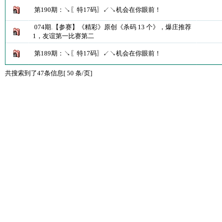
第190期：↘〖特17码〗↙↘机会在你眼前！
074期.【参赛】《精彩》原创《杀码 13 个》，爆庄推荐
1，友谊第一比赛第二
第189期：↘〖特17码〗↙↘机会在你眼前！
共搜索到了47条信息[ 50 条/页]