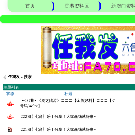
首页
香港资料区
新澳门资
任我发
» 搜索
主题列表
状态
标题
╞ 087期╡《奥之陆港》〓〓〓【金牌好料】〓〓〓【≮
号码34个≯】
222期〖七肖〗乐于分享！大家赢钱就好事~
221期〖七肖〗乐于分享！大家赢钱就好事~