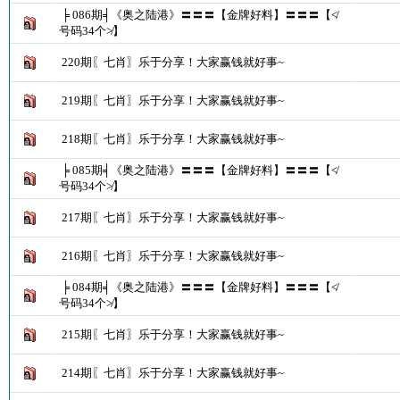
╞ 086期╡《奥之陆港》〓〓〓【金牌好料】〓〓〓【≮
号码34个≯】
220期〖七肖〗乐于分享！大家赢钱就好事~
219期〖七肖〗乐于分享！大家赢钱就好事~
218期〖七肖〗乐于分享！大家赢钱就好事~
╞ 085期╡《奥之陆港》〓〓〓【金牌好料】〓〓〓【≮
号码34个≯】
217期〖七肖〗乐于分享！大家赢钱就好事~
216期〖七肖〗乐于分享！大家赢钱就好事~
╞ 084期╡《奥之陆港》〓〓〓【金牌好料】〓〓〓【≮
号码34个≯】
215期〖七肖〗乐于分享！大家赢钱就好事~
214期〖七肖〗乐于分享！大家赢钱就好事~