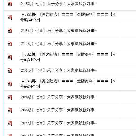
213期〖七肖〗乐于分享！大家赢钱就好事~
╞ 083期╡《奥之陆港》〓〓〓【金牌好料】〓〓〓【≮
号码34个≯】
212期〖七肖〗乐于分享！大家赢钱就好事~
211期〖七肖〗乐于分享！大家赢钱就好事~
╞ 082期╡《奥之陆港》〓〓〓【金牌好料】〓〓〓【≮
号码34个≯】
210期〖七肖〗乐于分享！大家赢钱就好事~
╞ 081期╡《奥之陆港》〓〓〓【金牌好料】〓〓〓【≮
号码34个≯】
209期〖七肖〗乐于分享！大家赢钱就好事~
208期〖七肖〗乐于分享！大家赢钱就好事~
207期〖七肖〗乐于分享！大家赢钱就好事~