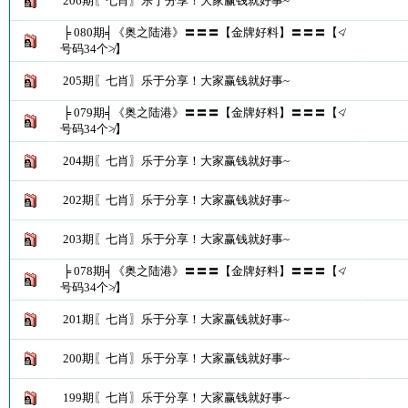
206期〖七肖〗乐于分享！大家赢钱就好事~
╞ 080期╡《奥之陆港》〓〓〓【金牌好料】〓〓〓【≮
号码34个≯】
205期〖七肖〗乐于分享！大家赢钱就好事~
╞ 079期╡《奥之陆港》〓〓〓【金牌好料】〓〓〓【≮
号码34个≯】
204期〖七肖〗乐于分享！大家赢钱就好事~
202期〖七肖〗乐于分享！大家赢钱就好事~
203期〖七肖〗乐于分享！大家赢钱就好事~
╞ 078期╡《奥之陆港》〓〓〓【金牌好料】〓〓〓【≮
号码34个≯】
201期〖七肖〗乐于分享！大家赢钱就好事~
200期〖七肖〗乐于分享！大家赢钱就好事~
199期〖七肖〗乐于分享！大家赢钱就好事~