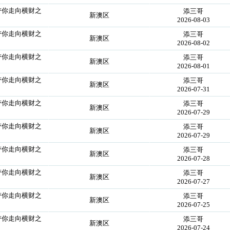
↓带你走向横财之
添三哥
新澳区
2026-08-03
↓带你走向横财之
添三哥
新澳区
2026-08-02
↓带你走向横财之
添三哥
新澳区
2026-08-01
↓带你走向横财之
添三哥
新澳区
2026-07-31
↓带你走向横财之
添三哥
新澳区
2026-07-29
↓带你走向横财之
添三哥
新澳区
2026-07-29
↓带你走向横财之
添三哥
新澳区
2026-07-28
↓带你走向横财之
添三哥
新澳区
2026-07-27
↓带你走向横财之
添三哥
新澳区
2026-07-25
↓带你走向横财之
添三哥
新澳区
2026-07-24