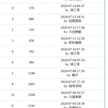
2026-07-14 06:47
0
579
by: 添三哥
2026-07-13 18:31
3
886
by: 旧雨西风
2026-07-12 17:49
2
519
by: 六合蚂蚁
2026-07-11 12:50
3
658
by: 旺旺极限
2026-07-10 07:16
0
502
by: 添三哥
2026-07-09 05:54
0
484
by: 添三哥
2026-07-08 17:50
2
1348
by: 蝎子
2026-07-07 17:19
8
2401
by: 候爷买码
2026-07-06 16:57
13
2569
by: 六福来财
2026-07-05 18:38
6
1541
by: 肖神出山