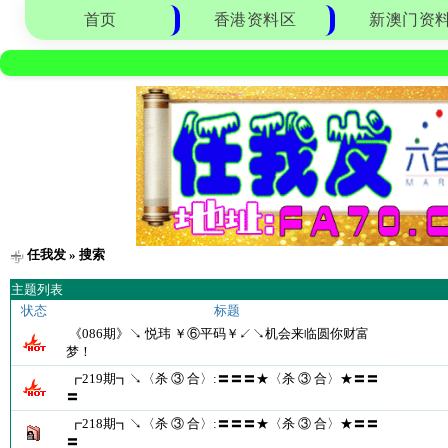
首页
香港资料区
新澳门资
任我发
» 搜索
主题列表
状态
标题
《086期》↘ 悦玮 ￥⑥平码￥↙↘机会来临圆你财富
梦！
┏219期┓↘〈杀 ③ 合〉:〓〓〓★〈杀 ③ 合〉★〓〓
〓
┏218期┓↘〈杀 ③ 合〉:〓〓〓★〈杀 ③ 合〉★〓〓
〓