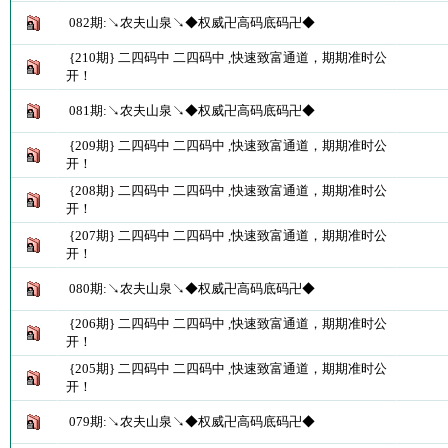
082期:↘农夫山泉↘◆权威卍高码底码卍◆
{210期} 二四码中 二四码中 ,快速致富通道，期期准时公
开！
081期:↘农夫山泉↘◆权威卍高码底码卍◆
{209期} 二四码中 二四码中 ,快速致富通道，期期准时公
开！
{208期} 二四码中 二四码中 ,快速致富通道，期期准时公
开！
{207期} 二四码中 二四码中 ,快速致富通道，期期准时公
开！
080期:↘农夫山泉↘◆权威卍高码底码卍◆
{206期} 二四码中 二四码中 ,快速致富通道，期期准时公
开！
{205期} 二四码中 二四码中 ,快速致富通道，期期准时公
开！
079期:↘农夫山泉↘◆权威卍高码底码卍◆