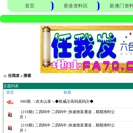
首页
香港资料区
新澳门资
任我发
» 搜索
主题列表
状态
标题
086期:↘农夫山泉↘◆权威卍高码底码卍◆
{219期} 二四码中 二四码中 ,快速致富通道，期期准时公
开！
{218期} 二四码中 二四码中 ,快速致富通道，期期准时公
开！