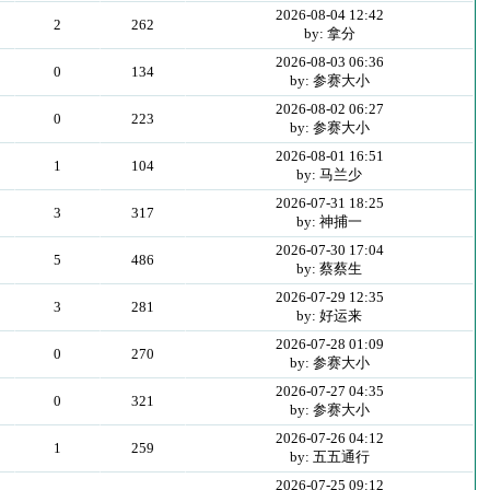
2026-08-04 12:42
2
262
by: 拿分
2026-08-03 06:36
0
134
by: 参赛大小
2026-08-02 06:27
0
223
by: 参赛大小
2026-08-01 16:51
1
104
by: 马兰少
2026-07-31 18:25
3
317
by: 神捕一
2026-07-30 17:04
5
486
by: 蔡蔡生
2026-07-29 12:35
3
281
by: 好运来
2026-07-28 01:09
0
270
by: 参赛大小
2026-07-27 04:35
0
321
by: 参赛大小
2026-07-26 04:12
1
259
by: 五五通行
2026-07-25 09:12