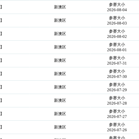
参赛大小
中】
新澳区
2026-08-04
参赛大小
中】
新澳区
2026-08-03
参赛大小
中】
新澳区
2026-08-02
参赛大小
中】
新澳区
2026-08-01
参赛大小
中】
新澳区
2026-07-31
参赛大小
中】
新澳区
2026-07-30
参赛大小
中】
新澳区
2026-07-29
参赛大小
中】
新澳区
2026-07-28
参赛大小
中】
新澳区
2026-07-27
参赛大小
中】
新澳区
2026-07-26
参赛大小