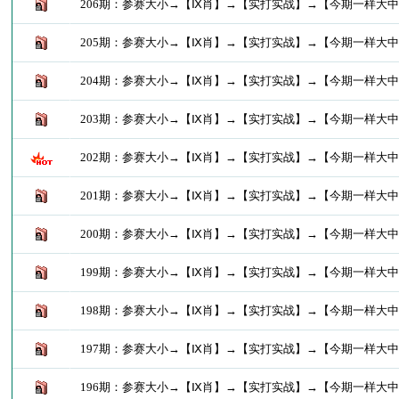
206期：参赛大小→【Ⅸ肖】→【实打实战】→【今期一样大
205期：参赛大小→【Ⅸ肖】→【实打实战】→【今期一样大
204期：参赛大小→【Ⅸ肖】→【实打实战】→【今期一样大
203期：参赛大小→【Ⅸ肖】→【实打实战】→【今期一样大
202期：参赛大小→【Ⅸ肖】→【实打实战】→【今期一样大
201期：参赛大小→【Ⅸ肖】→【实打实战】→【今期一样大
200期：参赛大小→【Ⅸ肖】→【实打实战】→【今期一样大
199期：参赛大小→【Ⅸ肖】→【实打实战】→【今期一样大
198期：参赛大小→【Ⅸ肖】→【实打实战】→【今期一样大
197期：参赛大小→【Ⅸ肖】→【实打实战】→【今期一样大
196期：参赛大小→【Ⅸ肖】→【实打实战】→【今期一样大