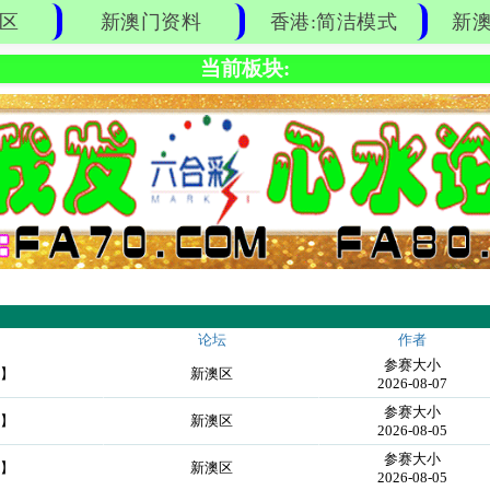
区
新澳门资料
香港:简洁模式
新澳
当前板块:
论坛
作者
参赛大小
中】
新澳区
2026-08-07
参赛大小
中】
新澳区
2026-08-05
参赛大小
中】
新澳区
2026-08-05