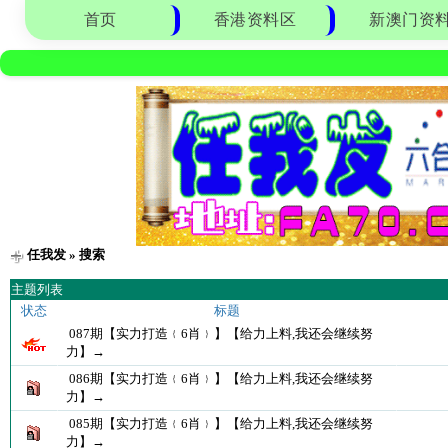
首页
香港资料区
新澳门资
任我发
» 搜索
主题列表
状态
标题
087期【实力打造﹛6肖﹜】【给力上料,我还会继续努
力】→
086期【实力打造﹛6肖﹜】【给力上料,我还会继续努
力】→
085期【实力打造﹛6肖﹜】【给力上料,我还会继续努
力】→