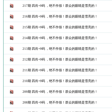
217期 四肖+9码 ，绝不作假！群众的眼睛是雪亮的！
216期 四肖+9码 ，绝不作假！群众的眼睛是雪亮的！
215期 四肖+9码 ，绝不作假！群众的眼睛是雪亮的！
214期 四肖+9码 ，绝不作假！群众的眼睛是雪亮的！
213期 四肖+9码 ，绝不作假！群众的眼睛是雪亮的！
212期 四肖+9码 ，绝不作假！群众的眼睛是雪亮的！
211期 四肖+9码 ，绝不作假！群众的眼睛是雪亮的！
210期 四肖+9码 ，绝不作假！群众的眼睛是雪亮的！
209期 四肖+9码 ，绝不作假！群众的眼睛是雪亮的！
208期 四肖+9码 ，绝不作假！群众的眼睛是雪亮的！