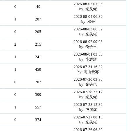
2026-08-05 07:36
0
49
by: 光头佬
2026-08-04 06:32
1
207
by: 邓哥
2026-08-03 06:52
0
205
by: 光头佬
2026-08-02 09:08
2
215
by: 兔子王
2026-08-01 03:56
1
241
by: 小辉辉
2026-07-31 16:32
1
459
by: 高山云雾
2026-07-30 03:30
0
207
by: 光头佬
2026-07-28 22:17
0
399
by: 光头佬
2026-07-28 12:32
1
557
by: 虎虎虎
2026-07-27 08:13
0
374
by: 光头佬
2026-07-26 06:30