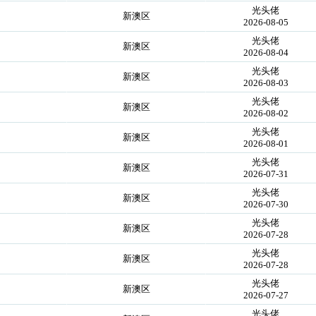
光头佬
新澳区
2026-08-05
光头佬
新澳区
2026-08-04
光头佬
新澳区
2026-08-03
光头佬
新澳区
2026-08-02
光头佬
新澳区
2026-08-01
光头佬
新澳区
2026-07-31
光头佬
新澳区
2026-07-30
光头佬
新澳区
2026-07-28
光头佬
新澳区
2026-07-28
光头佬
新澳区
2026-07-27
光头佬