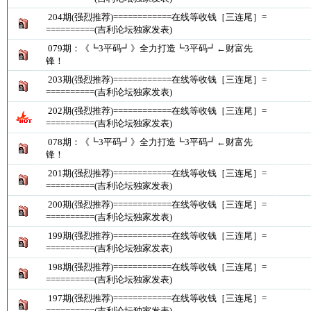
204期(强烈推荐)============在线等收钱［三连尾］=
==========(吉利论坛独家发表)
079期：《┗3平码┛》全力打造┗3平码┛←财富先
锋！
203期(强烈推荐)============在线等收钱［三连尾］=
==========(吉利论坛独家发表)
202期(强烈推荐)============在线等收钱［三连尾］=
==========(吉利论坛独家发表)
078期：《┗3平码┛》全力打造┗3平码┛←财富先
锋！
201期(强烈推荐)============在线等收钱［三连尾］=
==========(吉利论坛独家发表)
200期(强烈推荐)============在线等收钱［三连尾］=
==========(吉利论坛独家发表)
199期(强烈推荐)============在线等收钱［三连尾］=
==========(吉利论坛独家发表)
198期(强烈推荐)============在线等收钱［三连尾］=
==========(吉利论坛独家发表)
197期(强烈推荐)============在线等收钱［三连尾］=
==========(吉利论坛独家发表)