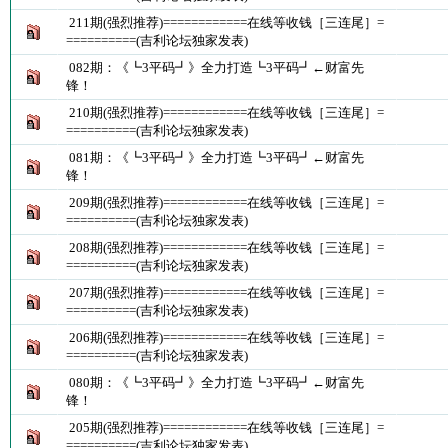
211期(强烈推荐)============在线等收钱［三连尾］=
==========(吉利论坛独家发表)
082期：《┗3平码┛》全力打造┗3平码┛←财富先
锋！
210期(强烈推荐)============在线等收钱［三连尾］=
==========(吉利论坛独家发表)
081期：《┗3平码┛》全力打造┗3平码┛←财富先
锋！
209期(强烈推荐)============在线等收钱［三连尾］=
==========(吉利论坛独家发表)
208期(强烈推荐)============在线等收钱［三连尾］=
==========(吉利论坛独家发表)
207期(强烈推荐)============在线等收钱［三连尾］=
==========(吉利论坛独家发表)
206期(强烈推荐)============在线等收钱［三连尾］=
==========(吉利论坛独家发表)
080期：《┗3平码┛》全力打造┗3平码┛←财富先
锋！
205期(强烈推荐)============在线等收钱［三连尾］=
==========(吉利论坛独家发表)