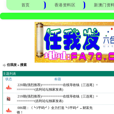
首页
香港资料区
新澳门资
任我发
» 搜索
主题列表
状态
标题
220期(强烈推荐)============在线等收钱［三连尾］=
==========(吉利论坛独家发表)
219期(强烈推荐)============在线等收钱［三连尾］=
==========(吉利论坛独家发表)
086期：《┗3平码┛》全力打造┗3平码┛←财富先
锋！