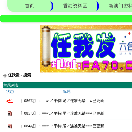
首页
香港资料区
新澳门资
任我发
» 搜索
主题列表
状态
标题
〖086期〗：==≌.↗平特Ⅰ尾↗连准无错==≌已更新
〖085期〗：==≌.↗平特Ⅰ尾↗连准无错==≌已更新
〖084期〗：==≌.↗平特Ⅰ尾↗连准无错==≌已更新