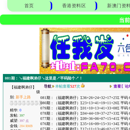
首页
香港资料区
新澳门资
当前
081期：↘福建啊弟仔↘这里是↗平码陆个↗！
导航
本帖查看
527
次
查看〖论
【福建啊弟仔】
级
别:
新手上路
081期：（福建啊弟仔）Σ36+26+24+32+17+25Σ 平码
080期：（福建啊弟仔）Σ23+13+41+19+11+26Σ 平码 
079期：（福建啊弟仔）Σ01+10+13+41+33+08Σ 平码
精华:
0
078期：（福建啊弟仔）Σ04+44+19+37+27+33Σ 平码 
发帖:
397
077期：（福建啊弟仔）Σ09+36+06+07+15+41Σ 平码
威望:
397 点
076期：（福建啊弟仔）Σ35+16+09+15+31+34Σ 平码 6
金钱:
284 RMB
075期：（福建啊弟仔）Σ17+11+13+46+02+12Σ 平码 6 