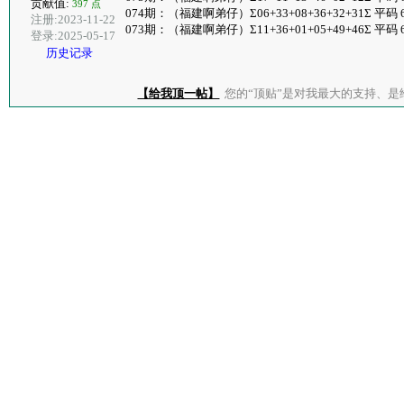
贡献值:
397 点
074期：（福建啊弟仔）Σ06+33+08+36+32+31Σ 平码 
注册:2023-11-22
073期：（福建啊弟仔）Σ11+36+01+05+49+46Σ 平码 6
登录:2025-05-17
历史记录
【给我顶一帖】
您的“顶贴”是对我最大的支持、是给了我