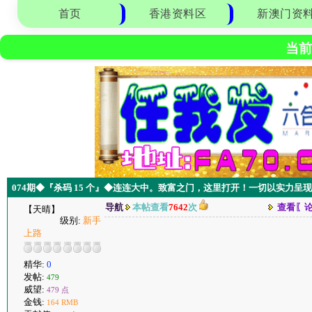
首页
香港资料区
新澳门资
当前
074期◆『杀码 15 个』◆连连大中。致富之门，这里打开！一切以实力呈
导航
本帖查看
7642
次
查看〖
【天晴】
级别:
新手
上路
精华:
0
发帖:
479
威望:
479 点
金钱:
164 RMB