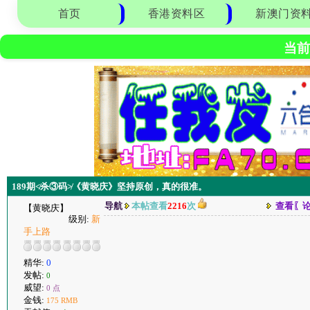
首页
香港资料区
新澳门资
当前
189期≮杀③码≯《黄晓庆》坚持原创，真的很准。
导航
本帖查看
2216
次
查看〖
【黄晓庆】
级别:
新
手上路
精华:
0
发帖:
0
威望:
0 点
金钱:
175 RMB