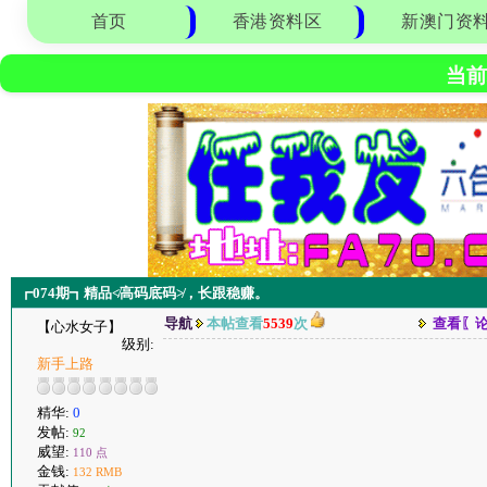
首页
香港资料区
新澳门资
当前
┏074期┓精品≮高码底码≯，长跟稳赚。
导航
本帖查看
5539
次
查看〖
【心水女子】
级别:
新手上路
精华:
0
发帖:
92
威望:
110 点
金钱:
132 RMB