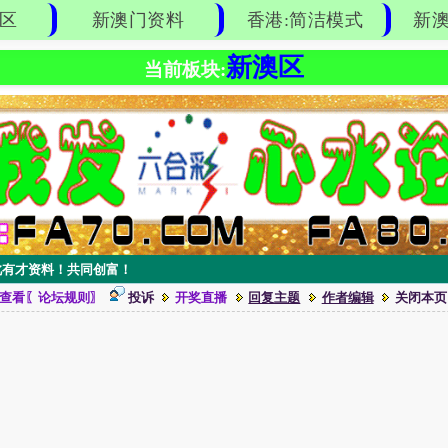
区
新澳门资料
香港:简洁模式
新澳
新澳区
当前板块:
此有才资料！共同创富！
查看〖论坛规则〗
投诉
开奖直播
回复主题
作者编辑
关闭本页