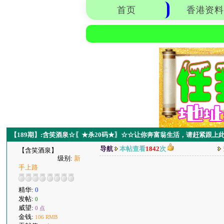
首页
香港资料
【189期】:含笑酒泉☆〖★杀20码★〗☆☆让你奔富翁生活，请赶紧跟上
导航
本帖查看
1842
次
【含笑酒泉】
级别:
新
手上路
精华:
0
发帖:
0
威望:
0 点
金钱:
106 RMB