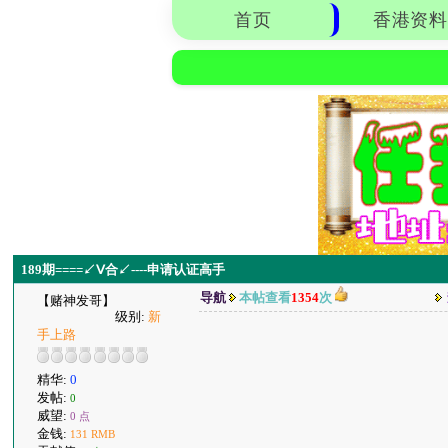
首页
香港资料
189期====↙Ⅴ合↙----申请认证高手
导航
本帖查看
1354
次
【赌神发哥】
级别:
新
手上路
精华:
0
发帖:
0
威望:
0 点
金钱:
131 RMB