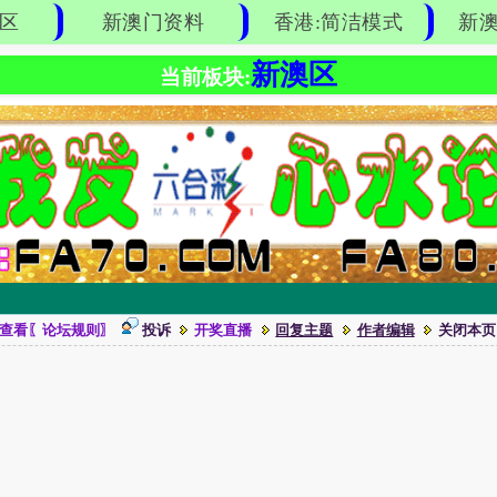
区
新澳门资料
香港:简洁模式
新澳
新澳区
当前板块:
查看〖论坛规则〗
投诉
开奖直播
回复主题
作者编辑
关闭本页