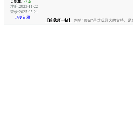
贡献值:
22 点
注册:2023-11-22
登录:2025-05-21
历史记录
【给我顶一帖】
您的“顶贴”是对我最大的支持、是给了我