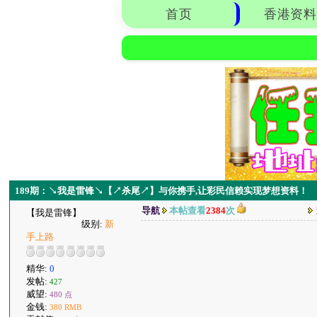
首页
香港资料
189期：↘我是雷锋↘【↗杀尾↗】与你携手,让彩民信赖实现梦想资料！
导航
本帖查看
2384
次
【我是雷锋】
级别:
新
手上路
精华:
0
发帖:
427
威望:
480 点
金钱:
380 RMB