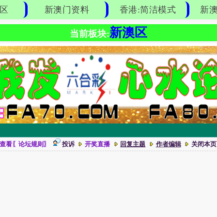
区
新澳门资料
香港:简洁模式
新澳
新澳区
当前板块:
查看〖论坛规则〗
投诉
开奖直播
回复主题
作者编辑
关闭本页