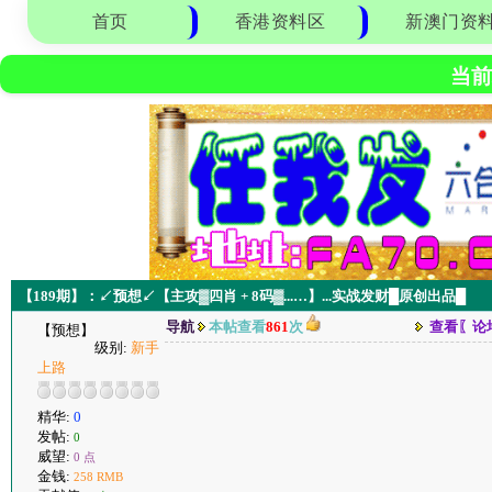
首页
香港资料区
新澳门资
当前
【189期】：↙预想↙【主攻▓四肖 + 8码▓...…】...实战发财█原创出品█
导航
本帖查看
861
次
查看〖论
【预想】
级别:
新手
上路
精华:
0
发帖:
0
威望:
0 点
金钱:
258 RMB