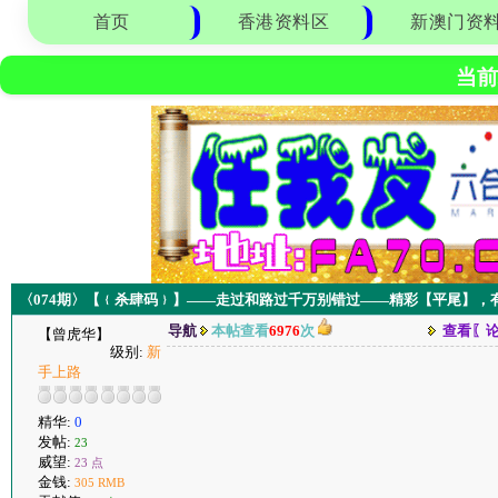
首页
香港资料区
新澳门资
当前
〈074期〉【﹛杀肆码﹜】——走过和路过千万别错过——精彩【平尾】，
导航
本帖查看
6976
次
查看〖
【曾虎华】
级别:
新
手上路
精华:
0
发帖:
23
威望:
23 点
金钱:
305 RMB