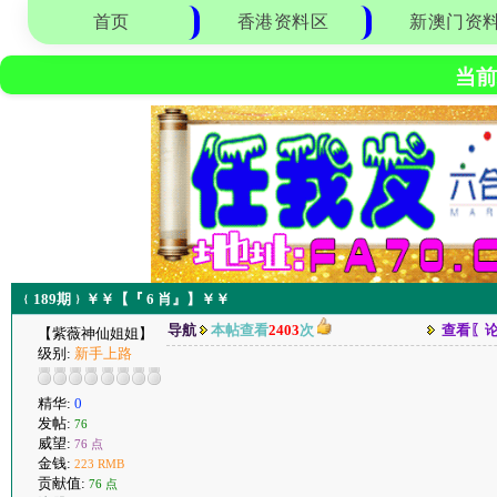
首页
香港资料区
新澳门资
当前
﹛189期﹜￥￥【『 6 肖』】￥￥
导航
本帖查看
2403
次
查看〖
【紫薇神仙姐姐】
级别:
新手上路
精华:
0
发帖:
76
威望:
76 点
金钱:
223 RMB
贡献值:
76 点