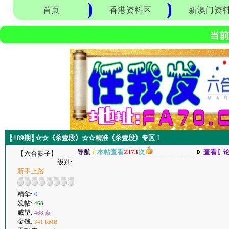
首页
香港资料区
新澳门资
当前
╠189期╣☆☆《杀壹段》☆☆精准《杀壹段》专区！
导航
本帖查看
2373
次
查看〖
【六合影子】
级别:
新手上路
精华:
0
发帖:
468
威望:
468 点
金钱:
341 RMB