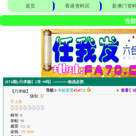
首页
香港资料区
新澳门资
当前
(074期):只求稳〖2肖+9码〗=======敢战必胜
导航
本帖查看
4547
次
查看〖
【只求稳】
级别:
新
手上路
精华:
0
发帖:
98
威望:
122 点
金钱:
188 RMB