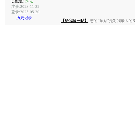
贡献值:
24 点
注册:2023-11-22
登录:2025-05-20
历史记录
【给我顶一帖】
您的“顶贴”是对我最大的支持