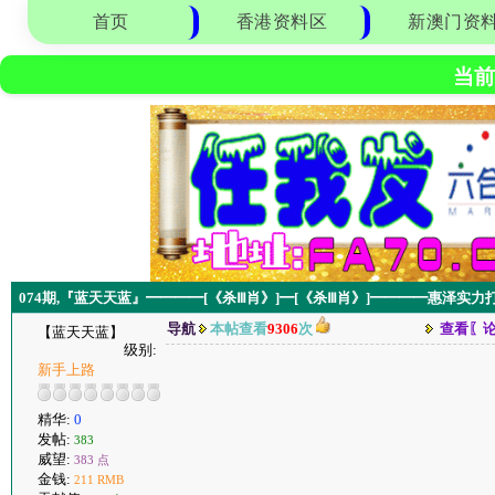
首页
香港资料区
新澳门资
当前
074期,『蓝天天蓝』━━━━[《杀Ⅲ肖》]━[《杀Ⅲ肖》]━━━━惠泽实力
导航
本帖查看
9306
次
查看〖
【蓝天天蓝】
级别:
新手上路
精华:
0
发帖:
383
威望:
383 点
金钱:
211 RMB