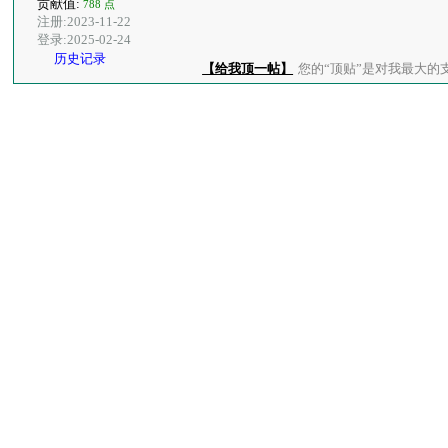
贡献值:
788 点
注册:2023-11-22
登录:2025-02-24
历史记录
【给我顶一帖】
您的“顶贴”是对我最大的支持