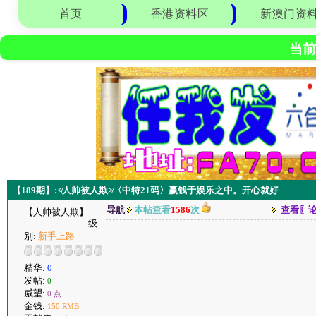
首页
香港资料区
新澳门资
当前
【189期】:≮人帅被人欺≯〈中特21码〉赢钱于娱乐之中。开心就好
导航
本帖查看
1586
次
查看〖
【人帅被人欺】
级
别:
新手上路
精华:
0
发帖:
0
威望:
0 点
金钱:
150 RMB