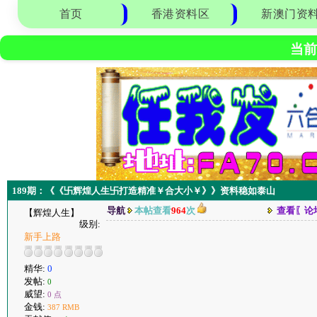
首页
香港资料区
新澳门资
当前
189期：《《卐辉煌人生卐打造精准￥合大小￥》》资料稳如泰山
导航
本帖查看
964
次
查看〖论
【辉煌人生】
级别:
新手上路
精华:
0
发帖:
0
威望:
0 点
金钱:
387 RMB