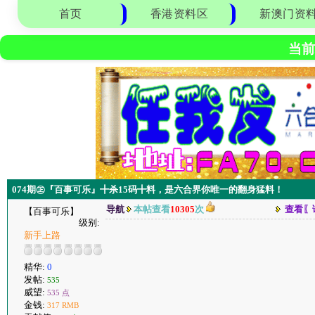
首页
香港资料区
新澳门资
当前
074期㊣『百事可乐』╋杀15码╋料，是六合界你唯一的翻身猛料！
导航
本帖查看
10305
次
查看〖
【百事可乐】
级别:
新手上路
精华:
0
发帖:
535
威望:
535 点
金钱:
317 RMB