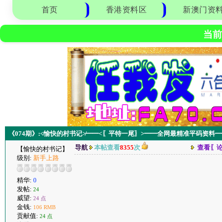
首页
香港资料区
新澳门资
当前
《074期》:≮愉快的村书记≯━━<〖平特一尾〗>━━全网最精准平码资料
导航
本帖查看
8355
次
查看〖
【愉快的村书记】
级别:
新手上路
精华:
0
发帖:
24
威望:
24 点
金钱:
106 RMB
贡献值:
24 点