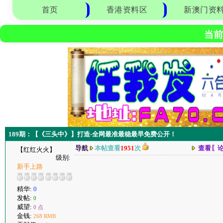
首页
香港资料区
新澳门资
当前
189期：【《三头中》】打造-全网最准最稳最早免费公开！
导航
本帖查看
1951
次
查看〖
【红红火火】
级别:
新手上路
精华:
0
发帖:
0
威望:
0 点
金钱:
268 RMB