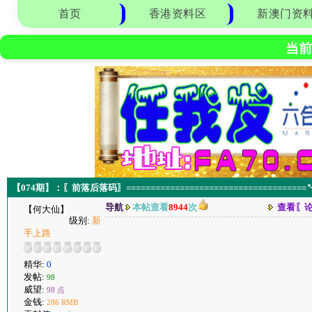
首页
香港资料区
新澳门资
当前
【074期】：〖前落后落码〗===================================
导航
本帖查看
8944
次
查看〖
【何大仙】
级别:
新
手上路
精华:
0
发帖:
98
威望:
98 点
金钱:
286 RMB