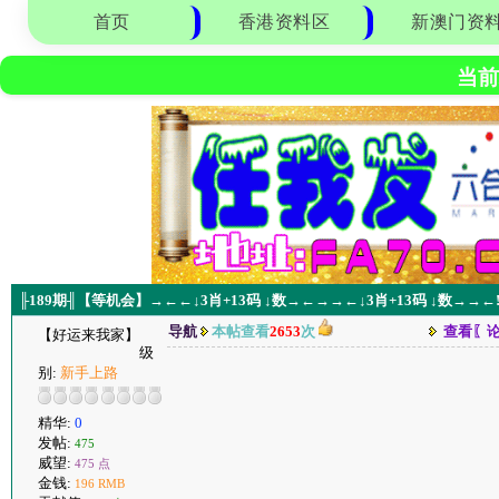
首页
香港资料区
新澳门资
当前
╟189期╢【等机会】→←←↓3肖+13码 ↓数→←→→←↓3肖+13码 ↓数→→←
导航
本帖查看
2653
次
查看〖
【好运来我家】
级
别:
新手上路
精华:
0
发帖:
475
威望:
475 点
金钱:
196 RMB