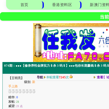
首页
香港资料区
新澳门资
当前
074期：●●●【修身养性金牌实力＄杀 3 码＄】●●●包你长期赢钱＄杀 3 
导航
本帖查看
7245
次
查看〖
【王明亮】
级别:
新
手上路
精华:
0
发帖:
21
威望:
21 点