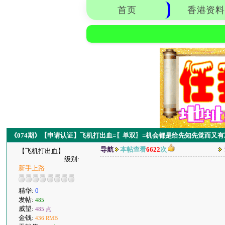
首页
香港资料
《074期》【申请认证】飞机打出血=〖单双〗=机会都是给先知先觉而又
导航
本帖查看
6622
次
【飞机打出血】
级别:
新手上路
精华:
0
发帖:
485
威望:
485 点
金钱:
436 RMB