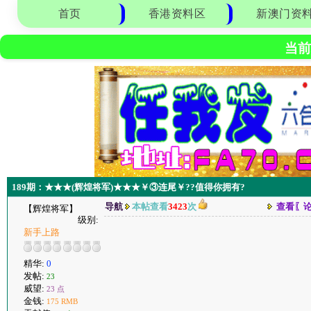
首页
香港资料区
新澳门资
当前
189期：★★★(辉煌将军)★★★￥③连尾￥??值得你拥有?
导航
本帖查看
3423
次
查看〖
【辉煌将军】
级别:
新手上路
精华:
0
发帖:
23
威望:
23 点
金钱:
175 RMB