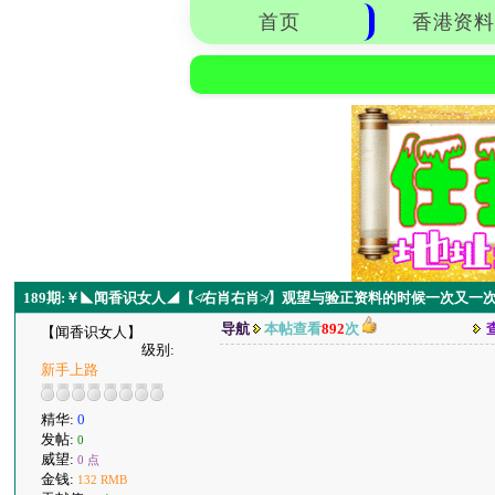
首页
香港资料
189期:￥◣闻香识女人◢【≮右肖右肖≯】观望与验正资料的时候一次又一
导航
本帖查看
892
次
【闻香识女人】
级别:
新手上路
精华:
0
发帖:
0
威望:
0 点
金钱:
132 RMB