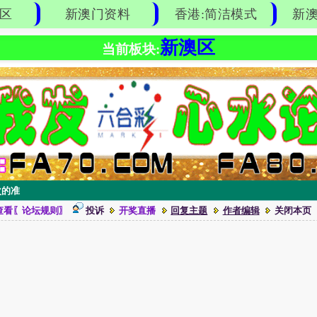
区
新澳门资料
香港:简洁模式
新澳
新澳区
当前板块:
次的准
查看〖论坛规则〗
投诉
开奖直播
回复主题
作者编辑
关闭本页