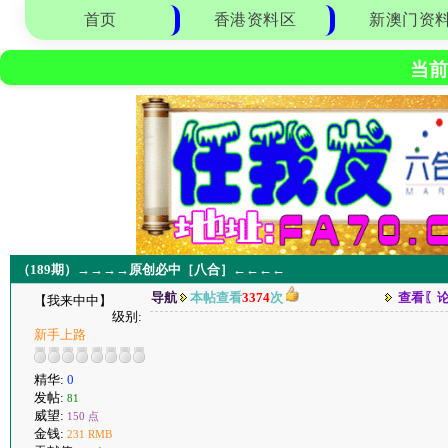
首页
香港资料区
新澳门资
当前
（189期）→→→→原创必中［八合］←←←←
导航
本帖查看
3374
次
查看〖
【我来中中】
级别:
新手上路
精华:
0
发帖:
81
威望:
150 点
金钱:
231 RMB